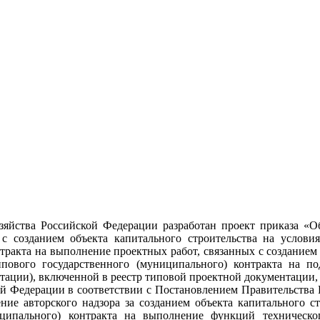
яйства Российской Федерации разработан проект приказа «О
 с созданием объекта капитального строительства на услови
тракта на выполнение проектных работ, связанных с созданием 
ипового государственного (муниципального) контракта на п
ации), включенной в реестр типовой проектной документации,
й Федерации в соответствии с Постановлением Правительства Р
ние авторского надзора за созданием объекта капитального с
ипального) контракта на выполнение функций технического