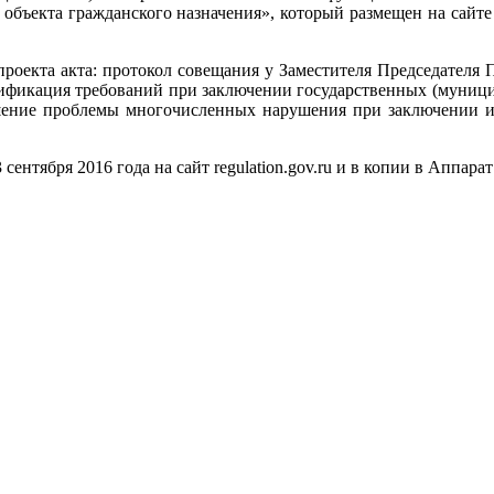
 объекта гражданского назначения», который размещен на сайт
роекта акта: протокол совещания у Заместителя Председателя П
нификация требований при заключении государственных (муниц
ешение проблемы многочисленных нарушения при заключении и
ентября 2016 года на сайт regulation.gov.ru и в копии в Аппара