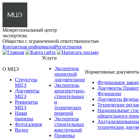
Межрегиональный центр
экспертизы
Общество с ограниченной ответственностью
Контактная информация
Регистрация
Услуги
Экспертиза
О МЦЭ
Нормативные документ
проектной
Структура
документации
Федеральное закон
МЦЭ
Экспертиза,
Документы Правит
Документы
архитектурно-
Федерации
МЦЭ
строительных
Документы федера
Реквизиты
и
Технические регла
МЦЭ
технических
Национальные ста
Наши
решений
обязательного при
баннеры
Экспертиза
Актуализированны
Фотогалерея
строительных
технические доку
Видео
конструкций
Проверка