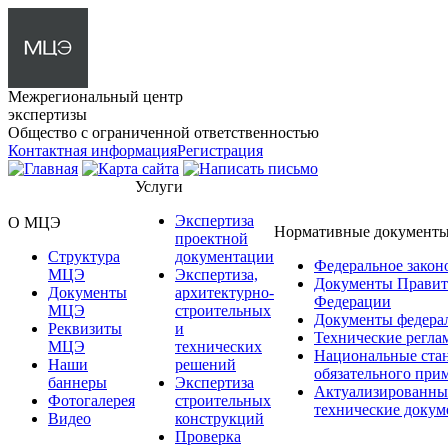
Межрегиональный центр
экспертизы
Общество с ограниченной ответственностью
Контактная информация
Регистрация
Услуги
Экспертиза
О МЦЭ
Нормативные документ
проектной
Структура
документации
Федеральное закон
МЦЭ
Экспертиза,
Документы Правит
Документы
архитектурно-
Федерации
МЦЭ
строительных
Документы федера
Реквизиты
и
Технические регла
МЦЭ
технических
Национальные ста
Наши
решений
обязательного при
баннеры
Экспертиза
Актуализированны
Фотогалерея
строительных
технические доку
Видео
конструкций
Проверка