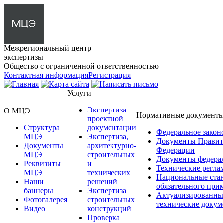
Межрегиональный центр
экспертизы
Общество с ограниченной ответственностью
Контактная информация
Регистрация
Услуги
Экспертиза
О МЦЭ
Нормативные документ
проектной
Структура
документации
Федеральное закон
МЦЭ
Экспертиза,
Документы Правит
Документы
архитектурно-
Федерации
МЦЭ
строительных
Документы федера
Реквизиты
и
Технические регла
МЦЭ
технических
Национальные ста
Наши
решений
обязательного при
баннеры
Экспертиза
Актуализированны
Фотогалерея
строительных
технические доку
Видео
конструкций
Проверка