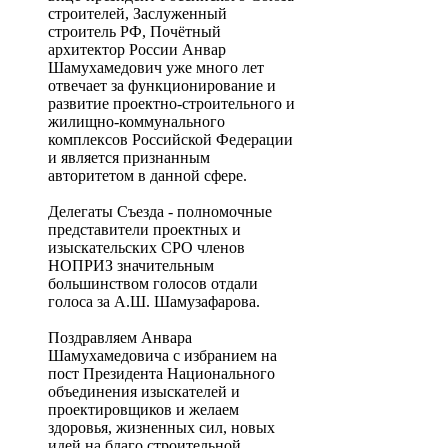
строителей, Заслуженный
строитель РФ, Почётный
архитектор России Анвар
Шамухамедович уже много лет
отвечает за функционирование и
развитие проектно-строительного и
жилищно-коммунального
комплексов Российской Федерации
и является признанным
авторитетом в данной сфере.
Делегаты Съезда - полномочные
представители проектных и
изыскательских СРО членов
НОПРИЗ значительным
большинством голосов отдали
голоса за А.Ш. Шамузафарова.
Поздравляем Анвара
Шамухамедовича с избранием на
пост Президента Национального
объединения изыскателей и
проектировщиков и желаем
здоровья, жизненных сил, новых
идей на благо строительной