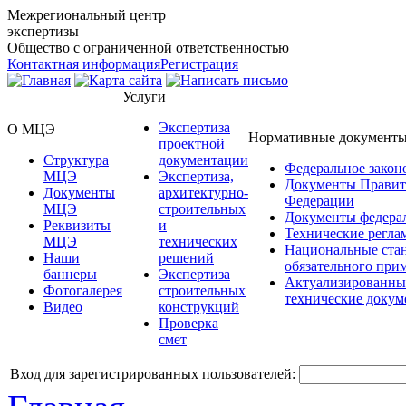
Межрегиональный центр
экспертизы
Общество с ограниченной ответственностью
Контактная информация
Регистрация
Услуги
Экспертиза
О МЦЭ
Нормативные документ
проектной
Структура
документации
Федеральное закон
МЦЭ
Экспертиза,
Документы Правит
Документы
архитектурно-
Федерации
МЦЭ
строительных
Документы федера
Реквизиты
и
Технические регла
МЦЭ
технических
Национальные ста
Наши
решений
обязательного при
баннеры
Экспертиза
Актуализированны
Фотогалерея
строительных
технические доку
Видео
конструкций
Проверка
смет
Вход для зарегистрированных пользователей: