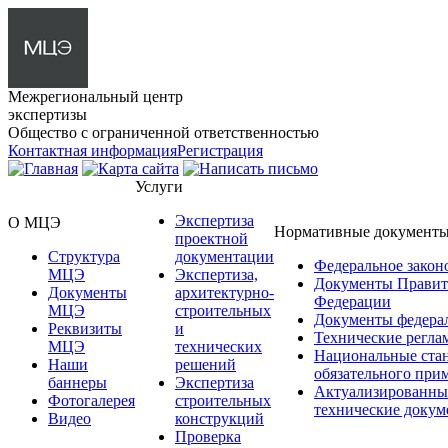
Межрегиональный центр
экспертизы
Общество с ограниченной ответственностью
Контактная информация
Регистрация
Услуги
Экспертиза
О МЦЭ
Нормативные документ
проектной
Структура
документации
Федеральное закон
МЦЭ
Экспертиза,
Документы Правит
Документы
архитектурно-
Федерации
МЦЭ
строительных
Документы федера
Реквизиты
и
Технические регла
МЦЭ
технических
Национальные ста
Наши
решений
обязательного при
баннеры
Экспертиза
Актуализированны
Фотогалерея
строительных
технические доку
Видео
конструкций
Проверка